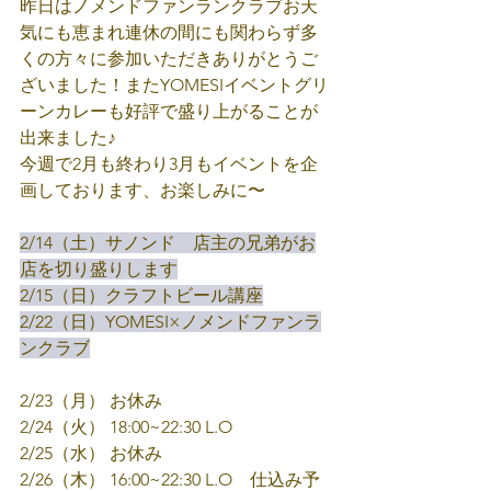
昨日はノメンドファンランクラブお天
気にも恵まれ連休の間にも関わらず多
くの方々に参加いただきありがとうご
ざいました！またYOMESIイベントグリ
ーンカレーも好評で盛り上がることが
出来ました♪
今週で2月も終わり3月もイベントを企
画しております、お楽しみに〜
2/14（土）サノンド　店主の兄弟がお
店を切り盛りします
2/15（日）クラフトビール講座
2/22（日）YOMESI×ノメンドファンラ
ンクラブ
2/23（月） お休み
2/24（火） 18:00~22:30 L.O
2/25（水） お休み
2/26（木） 16:00~22:30 L.O　仕込み予