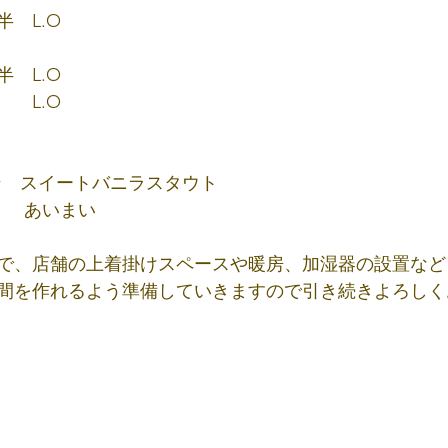
半　L.O
半　L.O　
　　L.O
レン　スイートバニラスタウト
        あいまい
ので、店舗の上着掛けスペースや暖房、加湿器の設置な
間を作れるよう準備していきますので引き続きよろしく