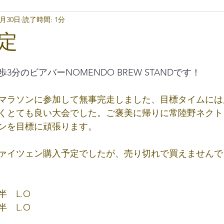
0月30日
読了時間: 1分
定
分のビアバーNOMENDO BREW STANDです！
マラソンに参加して無事完走しました、目標タイムには
くとても良い大会でした。ご褒美に帰りに常陸野ネクト
ンを目標に頑張ります。
ァイツェン購入予定でしたが、売り切れで買えませんで
半　L.O
半　L.O
　　